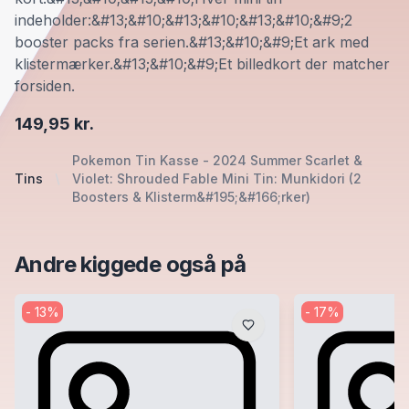
indeholder:&#13;&#10;&#13;&#10;&#13;&#10;&#9;2
booster packs fra serien.&#13;&#10;&#9;Et ark med
klistermærker.&#13;&#10;&#9;Et billedkort der matcher
forsiden.
149,95 kr.
Pokemon Tin Kasse - 2024 Summer Scarlet &
Tins
Violet: Shrouded Fable Mini Tin: Munkidori (2
Boosters & Klisterm&#195;&#166;rker)
Andre kiggede også på
-
13
%
-
17
%