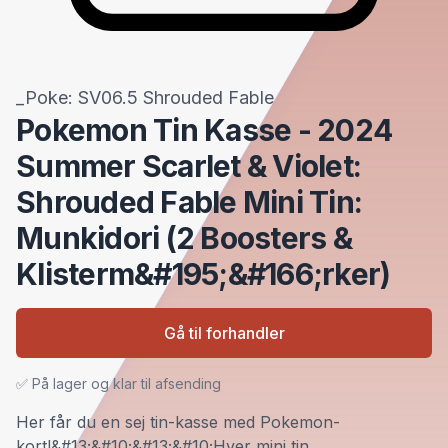
_Poke: SV06.5 Shrouded Fable
Pokemon Tin Kasse - 2024
Summer Scarlet & Violet:
Shrouded Fable Mini Tin:
Munkidori (2 Boosters &
Klisterm&#195;&#166;rker)
Gå til forhandler
✅ På lager og klar til afsending
Her får du en sej tin-kasse med Pokemon-
kort!&#13;&#10;&#13;&#10;Hver mini tin