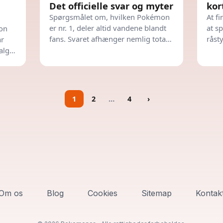
Det officielle svar og myter
kor
Spørgsmålet om, hvilken Pokémon
At f
er nr. 1, deler altid vandene blandt
at s
mon
fans. Svaret afhænger nemlig totalt
råst
år
af, om du kigger i den officielle bog
syner
alg.
eller i spillenes egen
rette
udviklingshistorie.
1
2
…
4
›
Om os
Blog
Cookies
Sitemap
Kontak