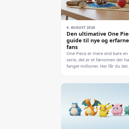
4. AUGUST 2026
Den ultimative One Pie
guide til nye og erfarn
fans
One Piece er mere end bare en
serie, det er et fænomen der ha
fanget millioner. Her får du det
fulde overblik over eventyret,
udgivelserne og fremtiden for
stråhattene.