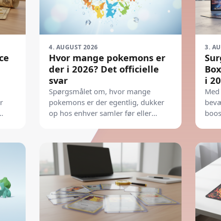
4. AUGUST 2026
3. A
ce
Hvor mange pokemons er
Sur
e
der i 2026? Det officielle
Box
svar
i 2
Spørgsmålet om, hvor mange
Med 
r
pokemons er der egentlig, dukker
bevæ
op hos enhver samler før eller
boos
siden. Her får du det præcise svar
deba
og overblikket til din samling.
nu. 
vent