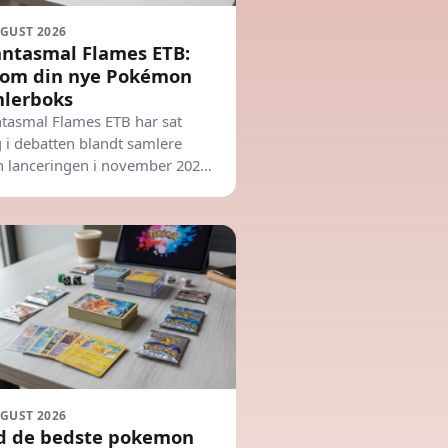
UGUST 2026
ntasmal Flames ETB:
 om din nye Pokémon
lerboks
tasmal Flames ETB har sat
 i debatten blandt samlere
n lanceringen i november 2025.
får du det fulde overblik.
UGUST 2026
d de bedste pokemon