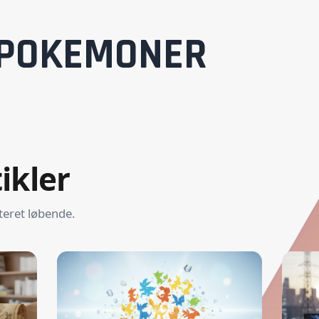
POKEMONER
ikler
teret løbende.