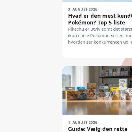
3. AUGUST 2026
Hvad er den mest kend
Pokémon? Top 5 liste
Pikachu er utvivlsomt det størs
ikon i hele Pokémon-serien, m
hvordan ser konkurrencen ud, 
vi dykker ned i de faktiske tal f
2026?
1. AUGUST 2026
Guide: Vælg den rette