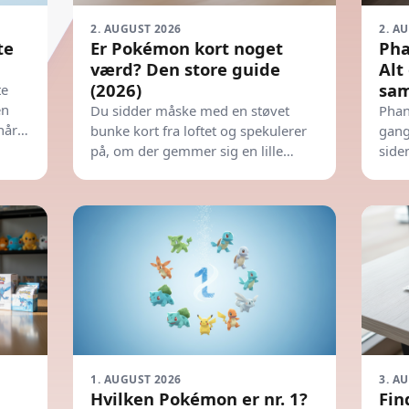
2. AUGUST 2026
2. A
te
Er Pokémon kort noget
Pha
værd? Den store guide
Alt
(2026)
sam
te
en
Du sidder måske med en støvet
Phan
når
bunke kort fra loftet og spekulerer
gang
or
på, om der gemmer sig en lille
side
formue imellem dem. Svaret er ja,
Her 
men det kræver både viden og et
skarpt øje for detaljer.
1. AUGUST 2026
3. A
Hvilken Pokémon er nr. 1?
Fin