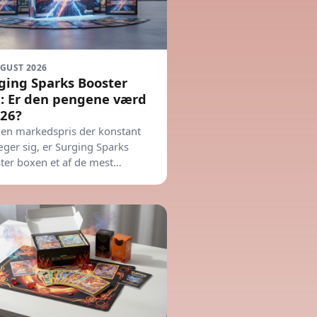
UGUST 2026
ging Sparks Booster
: Er den pengene værd
026?
en markedspris der konstant
ger sig, er Surging Sparks
ter boxen et af de mest
tterede emner for samlere lige
Skal du købe, eller bør du
e?