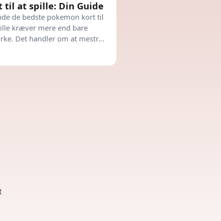
t til at spille: Din Guide
inde de bedste pokemon kort til
pille kræver mere end bare
yrke. Det handler om at mestre
gi og taktik, så du altid har det
 svar klar.
t