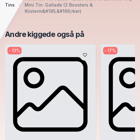
Tins
Mini Tin: Gallade (2 Boosters &
Klisterm&#195;&#166;rker)
Andre kiggede også på
-
13
%
-
17
%