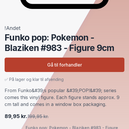
!Andet
Funko pop: Pokemon -
Blaziken #983 - Figure 9cm
Gå til forhandler
✅ På lager og klar til afsending
From Funko&#39;s popular &#39;POP!&#39; series
comes this vinyl figure. Each figure stands approx. 9
cm tall and comes in a window box packaging.
89,95 kr.
199,95 kr.
Funko pop: Pokemon - Blaziken #983 - Figure