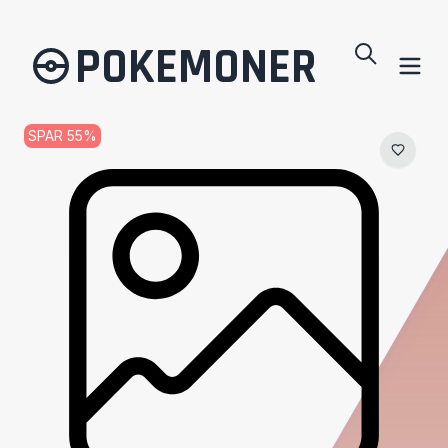
POKEMONER
SPAR
55
%