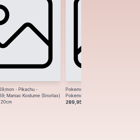
9;mon - Pikachu -
Pokemon - Pikachu (Sitting Cuties) 
9; Maniac Kostume (Snorlax)
Pokemon Center Plush/Bamse 13cm
e 20cm
289,95 kr.
314,95 kr.