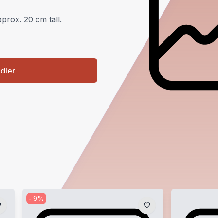
approx. 20 cm tall.
ndler
-
9
%