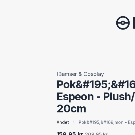
!Bamser & Cosplay
Pok&#195;&#16
Espeon - Plus
20cm
Andet
Pok&#195;&#169;mon - Es
159,95 kr.
209,95 kr.