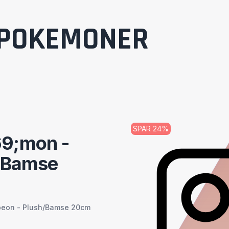
POKEMONER
SPAR
24
%
9;mon -
h/Bamse
peon - Plush/Bamse 20cm