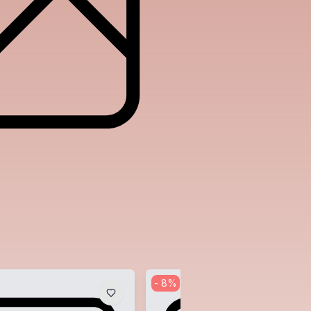
-
8
%