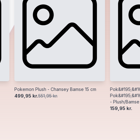
Pokemon Plush - Chansey Bamse 15 cm
Pok&#195;&#16
499,95 kr.
Pok&#195;&#16
551,95 kr.
- Plush/Bams
159,95 kr.