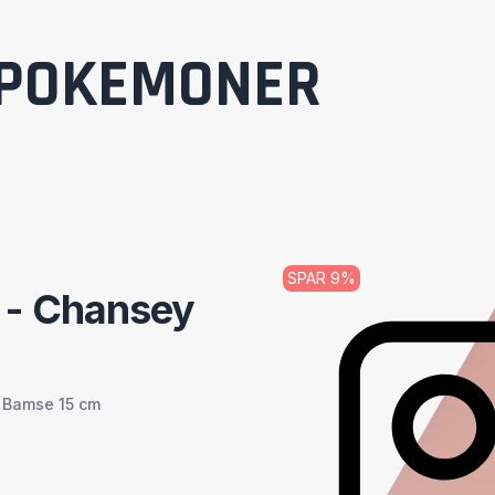
POKEMONER
SPAR
9
%
 - Chansey
 Bamse 15 cm