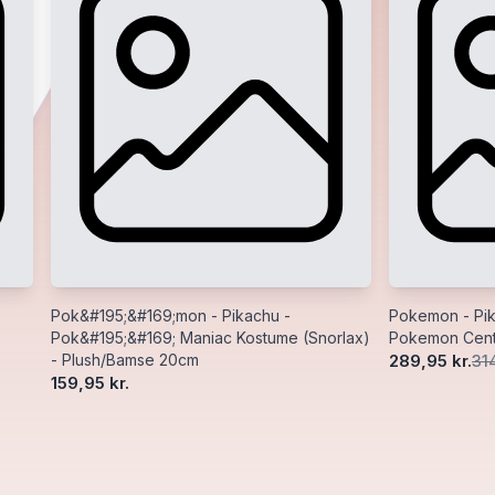
Pok&#195;&#169;mon - Pikachu -
Pokemon - Pika
Pok&#195;&#169; Maniac Kostume (Snorlax)
Pokemon Cent
- Plush/Bamse 20cm
289,95 kr.
314
159,95 kr.