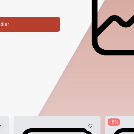
ndler
-
8
%