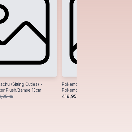
chu (Sitting Cuties) -
Pokemon - Golem (Sitting Cuties) -
er Plush/Bamse 13cm
Pokemon Center Plush/Bamse 12cm
419,95 kr.
,95 kr.