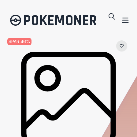
POKEMONER
SPAR
46
%