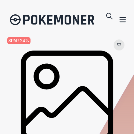
POKEMONER
SPAR
24
%