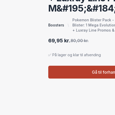
M&#195;&#184;
Pokemon Blister Pack 
Boosters
Blister: 1 Mega Evoluti
+ Luxray Line Promos 
69,95 kr.
80,00 kr.
✅ På lager og klar til afsending
Gå til forha