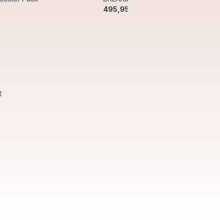
495,95 kr.
t