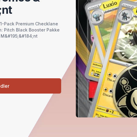
nt
- 1-Pack Premium Checklane
on: Pitch Black Booster Pakke
& M&#195;&#184;nt
ndler