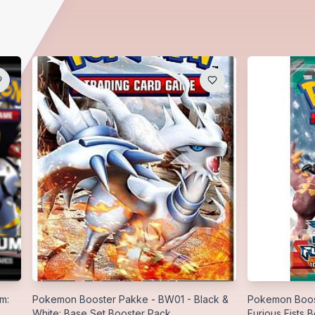
m:
Pokemon Booster Pakke - BW01 - Black &
Pokemon Boost
White: Base Set Booster Pack
Furious Fists 