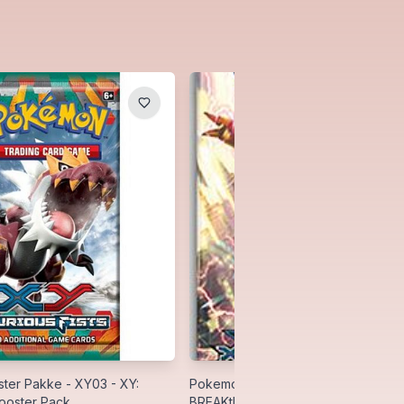
er Pakke - XY03 - XY:
Pokemon Booster Pakke - XY08 - X
Booster Pack
BREAKthrough Booster Pack