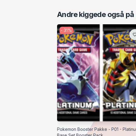
Andre kiggede også på
-
31
%
Pokemon Booster Pakke - P01 - Platinu
Base Set Booster Pack