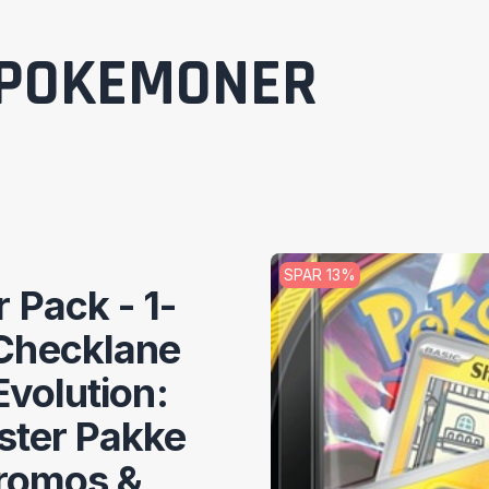
POKEMONER
SPAR
13
%
 Pack - 1-
Checklane
Evolution:
ster Pakke
Promos &