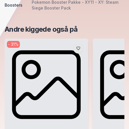
Pokemon Booster Pakke - XY11 - XY: Steam
Boosters
Siege Booster Pack
Andre kiggede også på
-
31
%