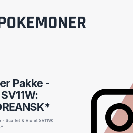
POKEMONER
er Pakke -
t SV11W:
KOREANSK*
- Scarlet & Violet SV11W:
K*