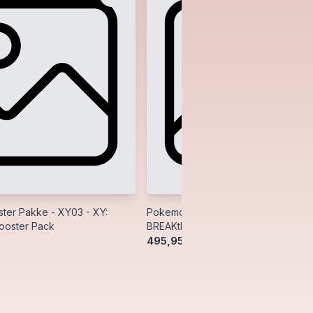
er Pakke - XY03 - XY:
Pokemon Booster Pakke - XY08 - X
Booster Pack
BREAKthrough Booster Pack
495,95 kr.