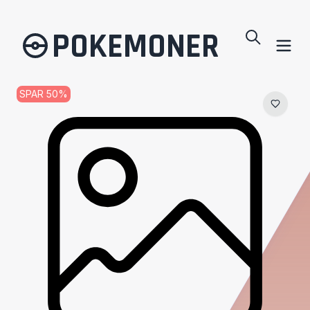
POKEMONER
SPAR
50
%