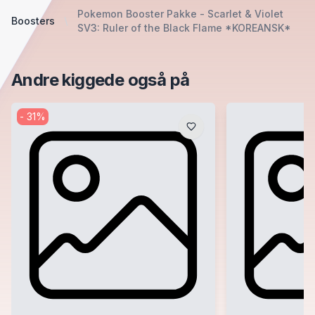
Pokemon Booster Pakke - Scarlet & Violet
Boosters
SV3: Ruler of the Black Flame *KOREANSK*
Andre kiggede også på
-
31
%