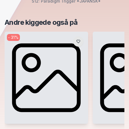
S12: Paradigm Trigger *JAPANSK*
Andre kiggede også på
-
31
%