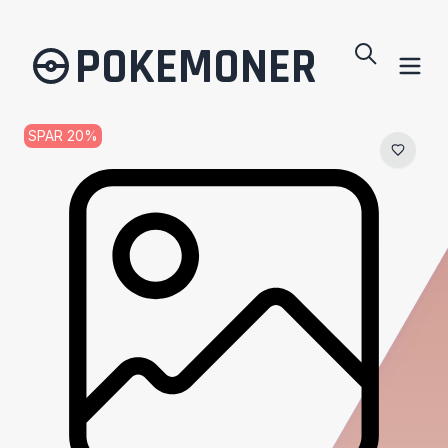
POKEMONER
SPAR
20
%