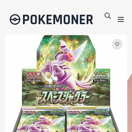
POKEMONER