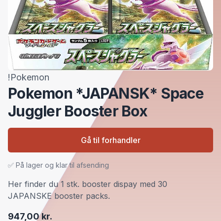
!Pokemon
Pokemon *JAPANSK* Space
Juggler Booster Box
Gå til forhandler
✅ På lager og klar til afsending
Her finder du 1 stk. booster dispay med 30
JAPANSKE booster packs.
947,00 kr.