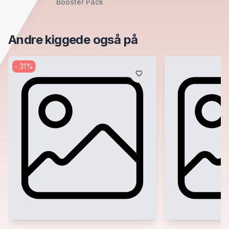
Booster Pack
Andre kiggede også på
-
31
%