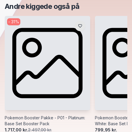
Andre kiggede også på
-
31
%
Pokemon Booster Pakke - P01 - Platinum:
Pokemon Booster P
Base Set Booster Pack
White: Base Set B
1.717,00 kr.
799,95 kr.
2.497,00 kr.