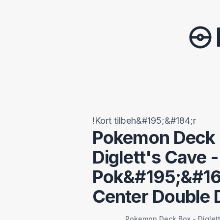
!Kort tilbeh&#195;&#184;r
Pokemon Deck 
Diglett's Cave -
Pok&#195;&#1
Center Double 
Pokemon Deck Box - Diglett