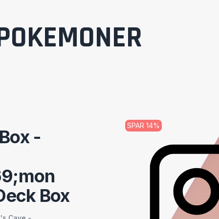
POKEMONER
SPAR
14
%
Box -
69;mon
Deck Box
's Cave -