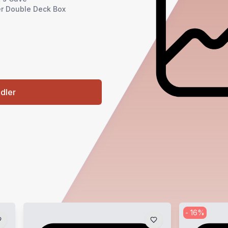
r Double Deck Box
ndler
-
16
%