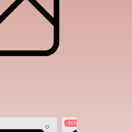
-
56
%