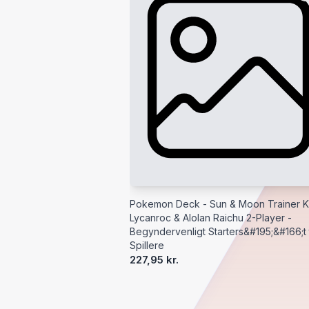
Pokemon Deck - Sun & Moon Trainer Ki
Lycanroc & Alolan Raichu 2-Player -
Begyndervenligt Starters&#195;&#166;t t
Spillere
227,95 kr.