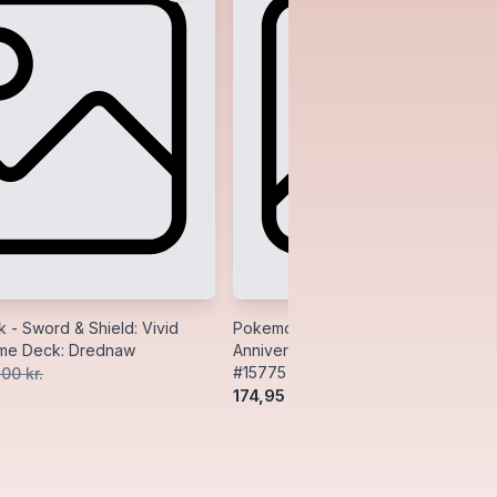
- Sword & Shield: Vivid
Pokemon Premium Wood Deck Box:
eme Deck: Drednaw
Anniversary (Celebrations) - Ultra P
#15775
,00 kr.
174,95 kr.
400,00 kr.