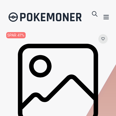
POKEMONER
SPAR
41
%