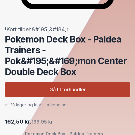
!Kort tilbeh&#195;&#184;r
Pokemon Deck Box - Paldea
Trainers -
Pok&#195;&#169;mon Center
Double Deck Box
Gå til forhandler
✅ På lager og klar til afsending
162,50 kr.
199,95 kr.
Pokemon Deck Box - Paldea Trainers -