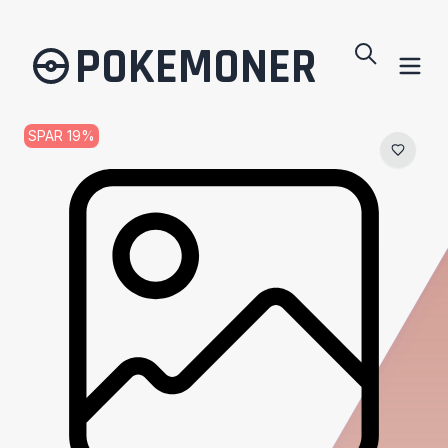
POKEMONER
SPAR
19
%