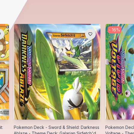
-
16
%
t:
Pokemon Deck - Sword & Shield: Darkness
Pokemon Deck 
Ablaze - Theme Deck: Galarian Sirfetch'd
Voltage - Th