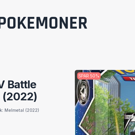
POKEMONER
SPAR
50
%
 Battle
 (2022)
k: Melmetal (2022)