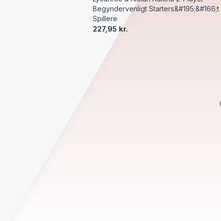
Begyndervenligt Starters&#195;&#166;t t
Spillere
227,95 kr.