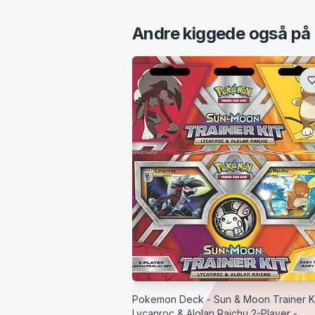
Andre kiggede også på
Pokemon Deck - Sun & Moon Trainer Ki
Lycanroc & Alolan Raichu 2-Player -