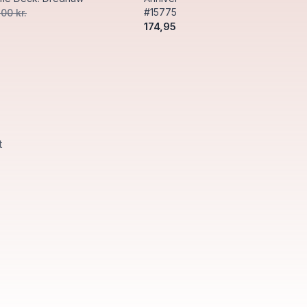
#15775
,00 kr.
174,95 kr.
400,00 kr.
t