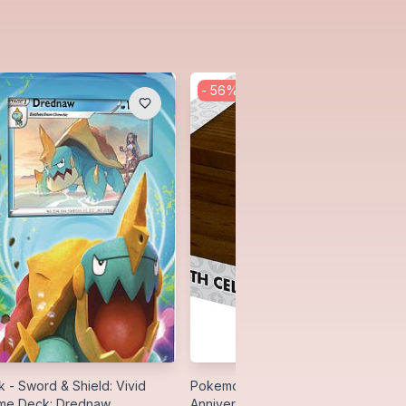
-
56
%
- Sword & Shield: Vivid
Pokemon Premium Wood Deck Box:
eme Deck: Drednaw
Anniversary (Celebrations) - Ultra P