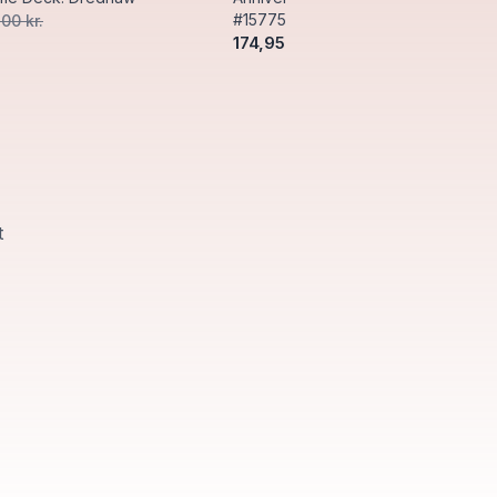
#15775
,00 kr.
174,95 kr.
400,00 kr.
t