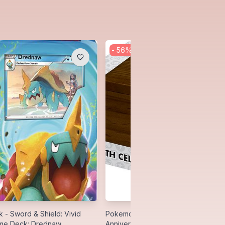
-
56
%
- Sword & Shield: Vivid
Pokemon Premium Wood Deck Box:
eme Deck: Drednaw
Anniversary (Celebrations) - Ultra P