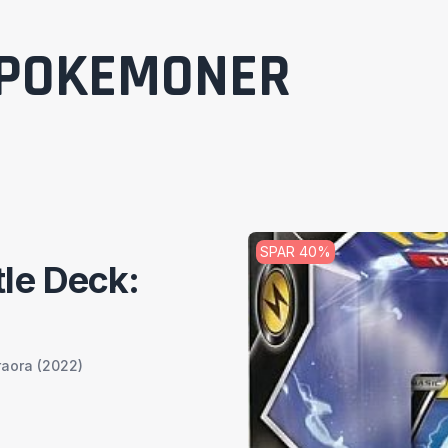
POKEMONER
SPAR
40
%
le Deck:
raora (2022)