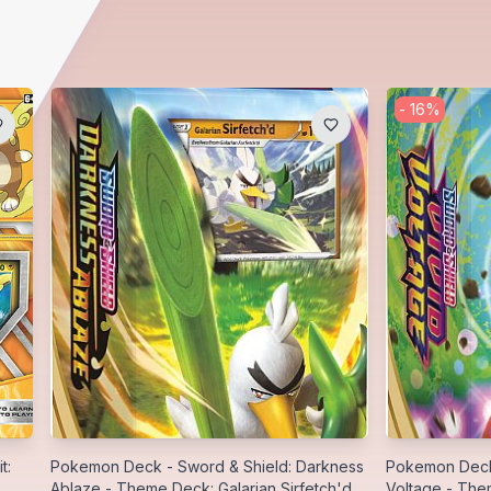
-
16
%
t:
Pokemon Deck - Sword & Shield: Darkness
Pokemon Deck 
Ablaze - Theme Deck: Galarian Sirfetch'd
Voltage - Th