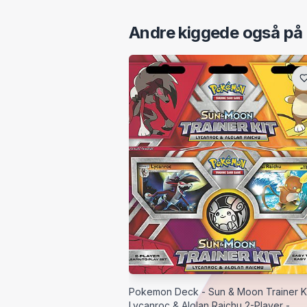
Andre kiggede også på
Pokemon Deck - Sun & Moon Trainer Ki
Lycanroc & Alolan Raichu 2-Player -