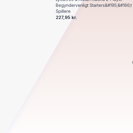
Begyndervenligt Starters&#195;&#166;t t
Spillere
227,95 kr.