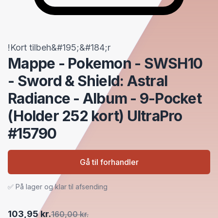
!Kort tilbeh&#195;&#184;r
Mappe - Pokemon - SWSH10
- Sword & Shield: Astral
Radiance - Album - 9-Pocket
(Holder 252 kort) UltraPro
#15790
Gå til forhandler
✅ På lager og klar til afsending
103,95 kr.
160,00 kr.