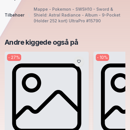
Mappe - Pokemon - SWSH10 - Sword &
Tilbehoer
Shield: Astral Radiance - Album - 9-Pocket
(Holder 252 kort) UltraPro #15790
Andre kiggede også på
-
27
%
-
10
%