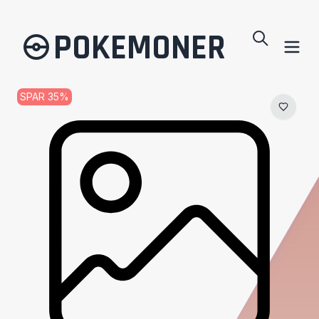
POKEMONER
SPAR
35
%