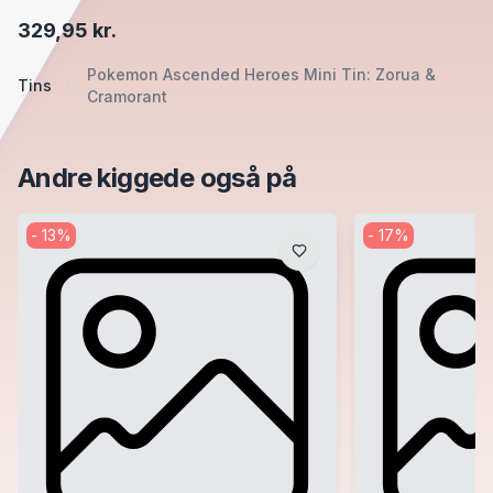
329,95 kr.
Pokemon Ascended Heroes Mini Tin: Zorua &
Tins
Cramorant
Andre kiggede også på
-
13
%
-
17
%