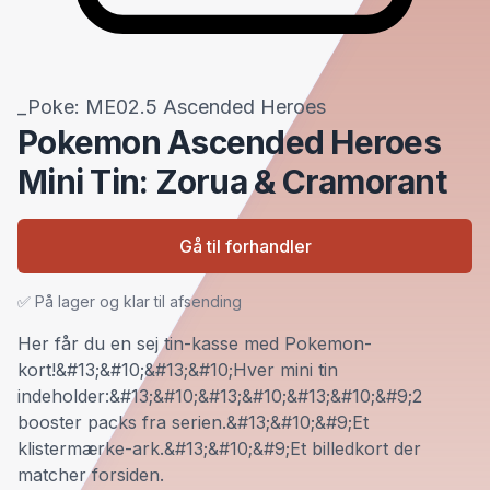
_Poke: ME02.5 Ascended Heroes
Pokemon Ascended Heroes
Mini Tin: Zorua & Cramorant
Gå til forhandler
✅ På lager og klar til afsending
Her får du en sej tin-kasse med Pokemon-
kort!&#13;&#10;&#13;&#10;Hver mini tin
indeholder:&#13;&#10;&#13;&#10;&#13;&#10;&#9;2
booster packs fra serien.&#13;&#10;&#9;Et
klistermærke-ark.&#13;&#10;&#9;Et billedkort der
matcher forsiden.