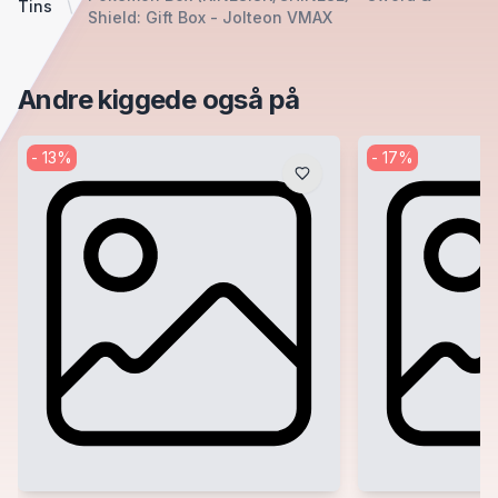
Tins
Shield: Gift Box - Jolteon VMAX
Andre kiggede også på
-
13
%
-
17
%