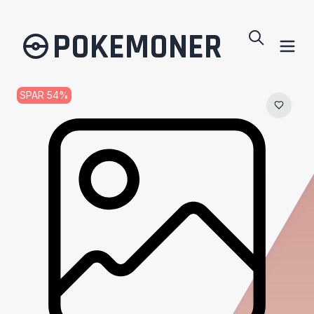
POKEMONER
SPAR
54
%