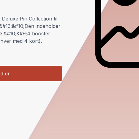
Deluxe Pin Collection til
&#13;&#10;Den indeholder
3;&#10;&#9;4 booster
hver med 4 kort).
ndler