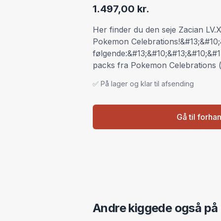
1.497,00 kr.
Her finder du den seje Zacian LV.X 
Pokemon Celebrations!&#13;&#10;
følgende:&#13;&#10;&#13;&#10;&#1
packs fra Pokemon Celebrations (
✅ På lager og klar til afsending
Gå til forha
Andre kiggede også på