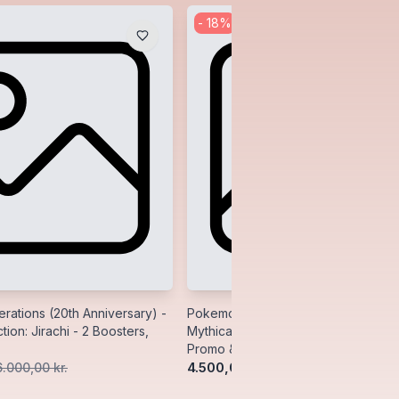
-
18
%
ations (20th Anniversary) -
Pokemon Generations (20th Anniver
tion: Jirachi - 2 Boosters,
Mythical Collection: Manaphy - 2 Bo
Promo & Pin
4.500,00 kr.
6.000,00 kr.
5.500,00 kr.