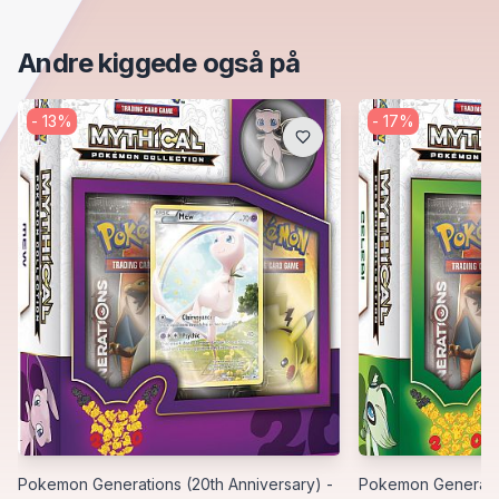
Andre kiggede også på
-
13
%
-
17
%
Pokemon Generations (20th Anniversary) -
Pokemon Generatio