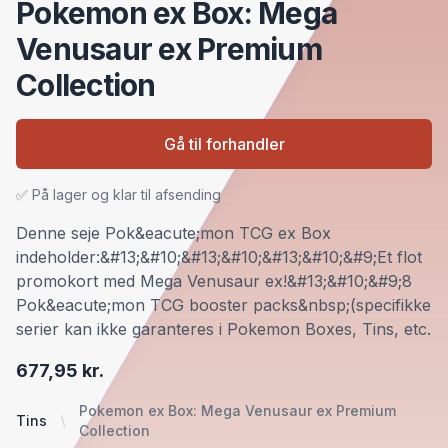
Pokemon ex Box: Mega
Venusaur ex Premium
Collection
Gå til forhandler
✅ På lager og klar til afsending
Denne seje Pok&eacute;mon TCG ex Box
indeholder:&#13;&#10;&#13;&#10;&#13;&#10;&#9;Et flot
promokort med Mega Venusaur ex!&#13;&#10;&#9;8
Pok&eacute;mon TCG booster packs&nbsp;(specifikke
serier kan ikke garanteres i Pokemon Boxes, Tins, etc.
677,95 kr.
Pokemon ex Box: Mega Venusaur ex Premium
Tins
Collection