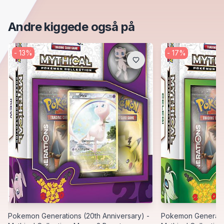
Andre kiggede også på
-
13
%
-
17
%
Pokemon Generations (20th Anniversary) -
Pokemon Generatio