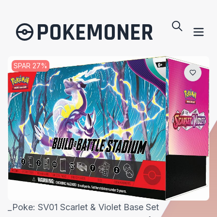
POKEMONER
SPAR
27
%
_Poke: SV01 Scarlet & Violet Base Set