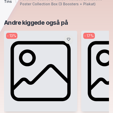
Tins
Poster Collection Box (3 Boosters + Plakat)
Andre kiggede også på
-
13
%
-
17
%