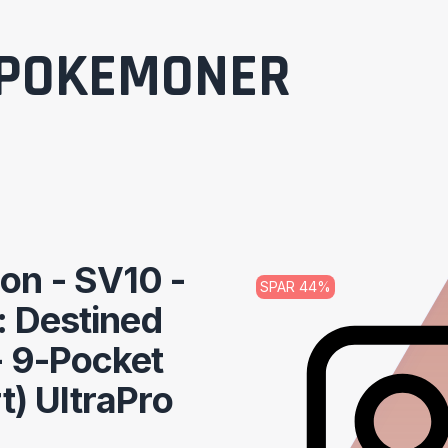
POKEMONER
n - SV10 -
SPAR
44
%
: Destined
- 9-Pocket
t) UltraPro