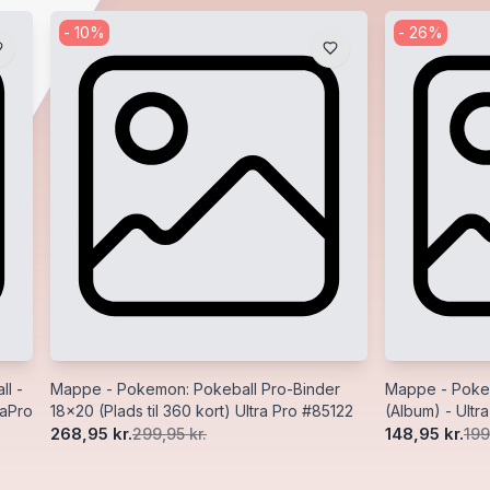
-
10
%
-
26
%
l -
Mappe - Pokemon: Pokeball Pro-Binder
Mappe - Pokem
raPro
18x20 (Plads til 360 kort) Ultra Pro #85122
(Album) - Ultr
268,95 kr.
148,95 kr.
299,95 kr.
199