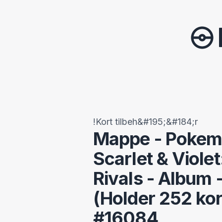
!Kort tilbeh&#195;&#184;r
Mappe - Pokemo
Scarlet & Violet
Rivals - Album 
(Holder 252 kor
#16084