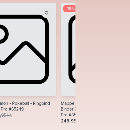
-
16
%
on - Pokeball - Ringbind
Mappe - Pokemon: Pokeball Premiu
a Pro #85249
Binder EX 18x20 (Plads til 360 kort) 
Pro #85316
,95 kr.
248,95 kr.
295,00 kr.