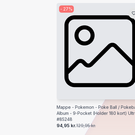
-
27
%
Mappe - Pokemon - Poke Ball / Pokebal
Album - 9-Pocket (Holder 180 kort) Ult
#85248
94,95 kr.
129,95 kr.